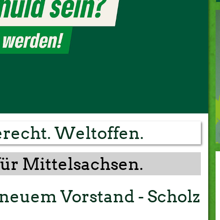
GRÜNE JUGEND
MITTWEIDA
ROCHLITZ
OEDERAN
NIEDERWIESA
WALDHEIM
MITGLIEDER DES LANDTAGS
recht. Weltoffen.
für Mittelsachsen.
euem Vorstand - Scholz