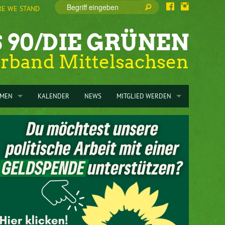
E WE STAND
 90/DIE GRÜNEN
erband Mittelsachsen
EMEN
KALENDER
NEWS
MITGLIED WERDEN
RGIESPAREN
ZUM MITGLIEDSANTRAG
G
CHLÜSSE
SPENDEN
MUNALWAHLPROGRAMM 2024
INFORMATIONEN