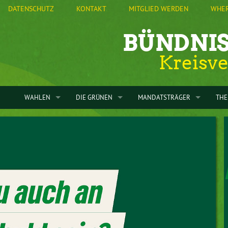
DATENSCHUTZ
KONTAKT
MITGLIED WERDEN
WHER
BÜNDNIS
Kreisv
WAHLEN
DIE GRÜNEN
MANDATSTRÄGER
TH
VORSTAND
BUNDESTAGSWAHL 2025
KREISVERBAND
IM KREISTAG
ENE
SATZUNG
LANDTAGSWAHL 2024
STADTVERBAND FREIBERG
STADTRATSFRAKTION FREIBER
BES
KREISTAG
EUROPAWAHL 2024
STAMMTISCH DÖBELN
DÖBELN
KOM
GRÜNE LEISNIG
GERINGSWALDE
STAMMTISCH ROCHLITZ
BURGSTÄDT